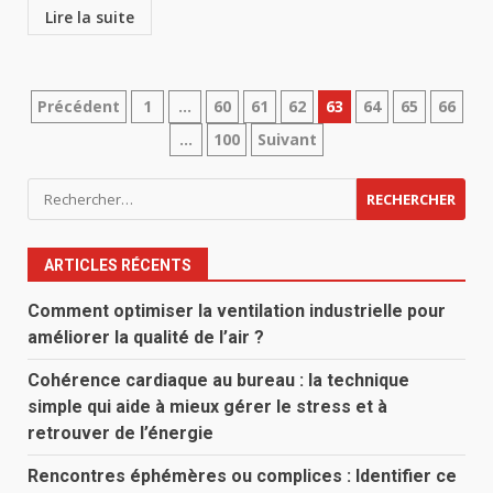
Lire la suite
Pagination
Précédent
1
…
60
61
62
63
64
65
66
…
100
Suivant
des
publications
Rechercher :
ARTICLES RÉCENTS
Comment optimiser la ventilation industrielle pour
améliorer la qualité de l’air ?
Cohérence cardiaque au bureau : la technique
simple qui aide à mieux gérer le stress et à
retrouver de l’énergie
Rencontres éphémères ou complices : Identifier ce