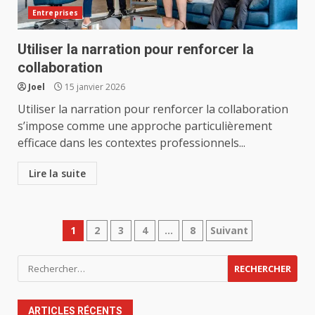
Entreprises
Utiliser la narration pour renforcer la
collaboration
Joel
15 janvier 2026
Utiliser la narration pour renforcer la collaboration
s’impose comme une approche particulièrement
efficace dans les contextes professionnels...
Lire la suite
Pagination
1
2
3
4
…
8
Suivant
des
Rechercher :
publications
ARTICLES RÉCENTS