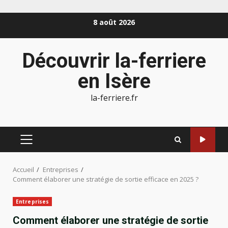
Aller
8 août 2026
au
contenu
Découvrir la-ferriere
en Isère
la-ferriere.fr
MENU
PRINCIPAL
Accueil
Entreprises
Comment élaborer une stratégie de sortie efficace en 2025 ?
Entreprises
Comment élaborer une stratégie de sortie