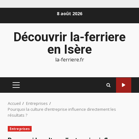
Aller
8 août 2026
au
contenu
Découvrir la-ferriere
en Isère
la-ferriere.fr
MENU
PRINCIPAL
Accueil
Entreprises
Pourquoi la culture d’entreprise influence directement les
résultats ?
Entreprises