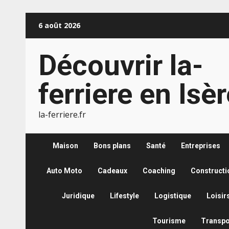
Aller
6 août 2026
au
contenu
Découvrir la-
ferriere en Isè
la-ferriere.fr
Maison
Bons plans
Santé
Entreprises
Auto Moto
Cadeaux
Coaching
Constructi
Juridique
Lifestyle
Logistique
Loisir
Tourisme
Transpo