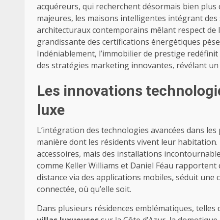
acquéreurs, qui recherchent désormais bien plus 
majeures, les maisons intelligentes intégrant de
architecturaux contemporains mêlant respect de l
grandissante des certifications énergétiques pèse
Indéniablement, l’immobilier de prestige redéfini
des stratégies marketing innovantes, révélant un
Les innovations technologi
luxe
L’intégration des technologies avancées dans le
manière dont les résidents vivent leur habitatio
accessoires, mais des installations incontournables
comme Keller Williams et Daniel Féau rapportent q
distance via des applications mobiles, séduit une 
connectée, où qu’elle soit.
Dans plusieurs résidences emblématiques, telle
villas luxueuses
sur la Côte d’Azur, la domotique