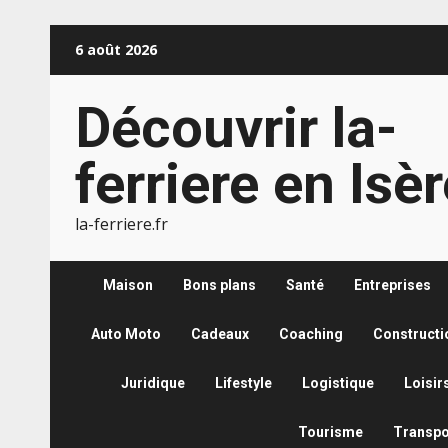
Aller
6 août 2026
au
contenu
Découvrir la-
ferriere en Isè
la-ferriere.fr
Maison
Bons plans
Santé
Entreprises
Auto Moto
Cadeaux
Coaching
Constructi
Juridique
Lifestyle
Logistique
Loisir
Tourisme
Transpo