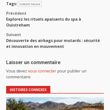
Tags:
voiture neuve
Navigation
Précédent
Explorez les rituels apaisants du spa à
d’article
Ouistreham
Suivant
Découverte des airbags pour motards : sécurité
et innovation en mouvement
Laisser un commentaire
Vous devez
vous connecter
pour publier un
commentaire.
HISTOIRES CONNEXES