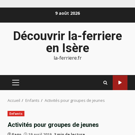
Aller
9 août 2026
au
contenu
Découvrir la-ferriere
en Isère
la-ferriere.fr
MENU
PRINCIPAL
Accueil
Enfants
Activités pour groupes de jeunes
Enfants
Activités pour groupes de jeunes
Eago
19 avril 2019
3 min de lecture