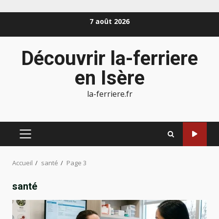
Aller
7 août 2026
au
contenu
Découvrir la-ferriere
en Isère
la-ferriere.fr
MENU
PRINCIPAL
Accueil
santé
Page 3
santé