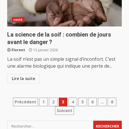
santé
La science de la soif : combien de jours
avant le danger ?
Florent
13 janvier 2026
La soif n’est pas un simple signal d’inconfort. C’est
une alarme biologique qui indique une perte de...
Lire la suite
Pagination
Précédent
1
2
3
4
5
6
…
8
Suivant
des
publications
Rechercher :