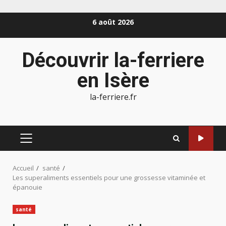
Aller
6 août 2026
au
contenu
Découvrir la-ferriere
en Isère
la-ferriere.fr
MENU
PRINCIPAL
Accueil
santé
Les superaliments essentiels pour une grossesse vitaminée et
épanouie
santé