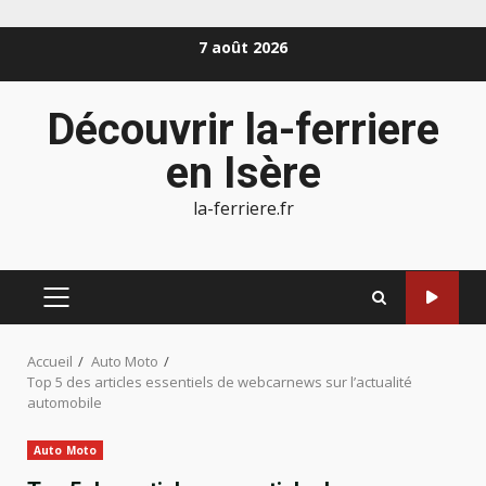
Aller
7 août 2026
au
contenu
Découvrir la-ferriere
en Isère
la-ferriere.fr
MENU
PRINCIPAL
Accueil
Auto Moto
Top 5 des articles essentiels de webcarnews sur l’actualité
automobile
Auto Moto