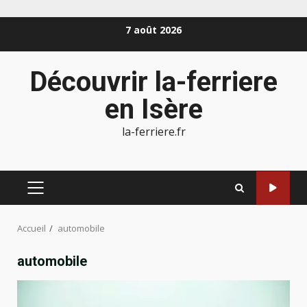
Aller
7 août 2026
au
contenu
Découvrir la-ferriere
en Isère
la-ferriere.fr
MENU
PRINCIPAL
Accueil
automobile
automobile