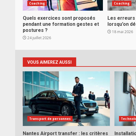
Coaching
Coaching
Quels exercices sont proposés
Les erreurs
pendant une formation gestes et
lorsqu’on dé
postures ?
18 mai 2026
24 juillet 2026
VOUS AIMEREZ AUSSI
Transport de personnes
Technol
Nantes Airport transfer : les critères
Installat