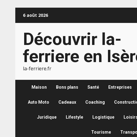
Aller
6 août 2026
au
contenu
Découvrir la-
ferriere en Isè
la-ferriere.fr
Maison
Bons plans
Santé
Entreprises
Auto Moto
Cadeaux
Coaching
Constructi
Juridique
Lifestyle
Logistique
Loisir
Tourisme
Transpo