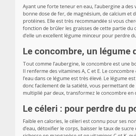
Ayant une forte teneur en eau, l’aubergine a des
bonne dose de fer, de magnésium, de calcium et 
protéines. Elle est très recommandée si vous che
fonction de brûler les graisses de cette partie du c
d’elle un excellent légume minceur pour perdre du
Le concombre, un légume d
Tout comme l’aubergine, le concombre est une b
Il renferme des vitamines A, C et E. Le concombre c
l’eau dans ce légume est très élevé. Le légume est p
donc facilement de la satiété, vous permettant de 
multiplié par deux, transformez le concombre en 
Le céleri : pour perdre du 
Faible en calories, le céleri est connu pour ses 
d’eau, détoxifier le corps, baisser le taux de sucr
richesse en manganèse et en vitamines C et K, qui