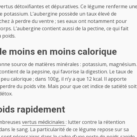
 vertus détoxifiantes et dépuratives. Ce légume renferme un
de potassium. L’aubergine possède un taux élevé de
rchez à perdre du ventre ; ses eaux ont notamment pour
orps. L’aubergine contient aussi de la pectine, ce qui fait
 poids.
e moins en moins calorique
onne source de matières minérales : potassium, magnésium.
ontient de la pepsine, qui favorise la digestion. Le taux de
eu calorique ; dans 100g, il n’y a que 12 kcal. Il apporte
perdre du poids vite. Mais pour que cet indice de satiété soit
détox.
poids rapidement
nombreuses
vertus médicinales
: lutter contre la rétention
e dans le sang. La particularité de ce légume repose sur sa
 sont nécessaires dans le cadre d’une perte de poids rapide.