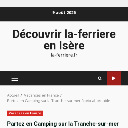
Aller
9 août 2026
au
contenu
Découvrir la-ferriere
en Isère
la-ferriere.fr
MENU
PRINCIPAL
Accueil
Vacances en France
Partez en Camping sur la Tranche-sur-mer à prix abordable
Vacances en France
Partez en Camping sur la Tranche-sur-mer