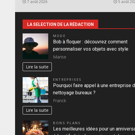
7 août 2026
5 août 20
LA SELECTION DE LA RÉDACTION
MODE
Bob à floquer : découvrez comment
personnaliser vos objets avec style
Marise
Lire la suite
ENTREPRISES
Pourquoi faire appel à une entreprise 
nettoyage bureaux ?
Franck
Lire la suite
BONS PLANS
Les meilleures idées pour un anniversa