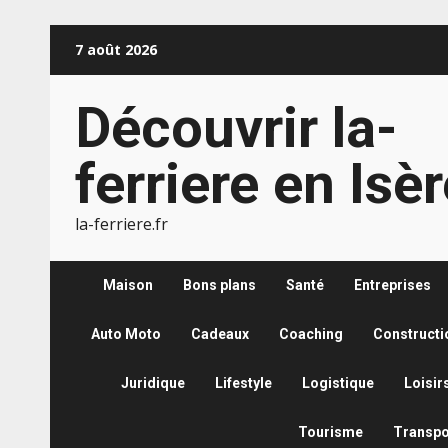
Aller
7 août 2026
au
contenu
Découvrir la-
ferriere en Isè
la-ferriere.fr
Maison
Bons plans
Santé
Entreprises
Auto Moto
Cadeaux
Coaching
Constructi
Juridique
Lifestyle
Logistique
Loisir
Tourisme
Transpo