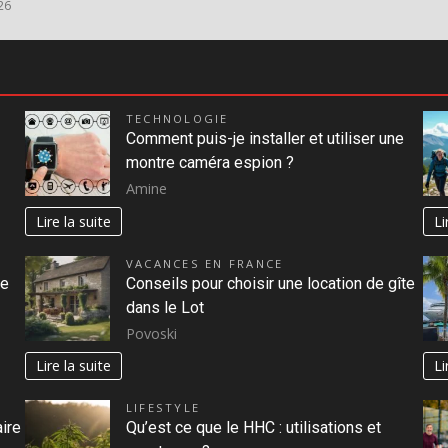
26
TECHNOLOGIE
Comment puis-je installer et utiliser une
montre caméra espion ?
Amine
Lire la suite
Li
VACANCES EN FRANCE
de
Conseils pour choisir une location de gîte
dans le Lot
Povoski
Lire la suite
Li
LIFESTYLE
ire
Qu’est ce que le HHC : utilisations et