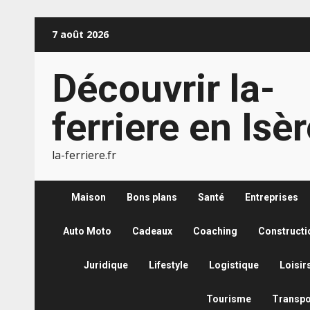
Aller
7 août 2026
au
contenu
Découvrir la-
ferriere en Isè
la-ferriere.fr
Maison
Bons plans
Santé
Entreprises
Auto Moto
Cadeaux
Coaching
Constructi
Juridique
Lifestyle
Logistique
Loisir
Tourisme
Transpo