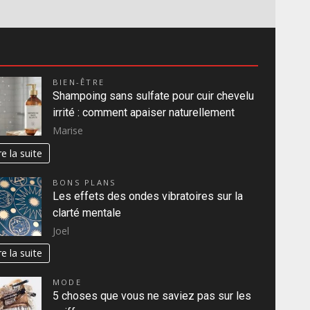
BIEN-ÊTRE
Shampoing sans sulfate pour cuir chevelu
irrité : comment apaiser naturellement
Marise
re la suite
BONS PLANS
Les effets des ondes vibratoires sur la
clarté mentale
Joel
re la suite
MODE
5 choses que vous ne saviez pas sur les