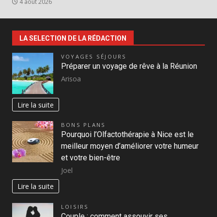
4 août 2026
LA SELECTION DE LA RÉDACTION
VOYAGES SÉJOURS
Préparer un voyage de rêve à la Réunion
Arisoa
Lire la suite
BONS PLANS
Pourquoi l’Olfactothérapie à Nice est le
meilleur moyen d’améliorer votre humeur
et votre bien-être
Joel
Lire la suite
LOISIRS
Couple : comment assouvir ses