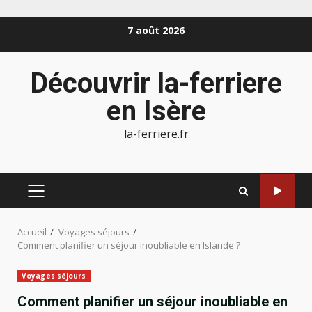
Aller
7 août 2026
au
contenu
Découvrir la-ferriere
en Isère
la-ferriere.fr
MENU
PRINCIPAL
Accueil
Voyages séjours
Comment planifier un séjour inoubliable en Islande ?
Voyages séjours
Comment planifier un séjour inoubliable en