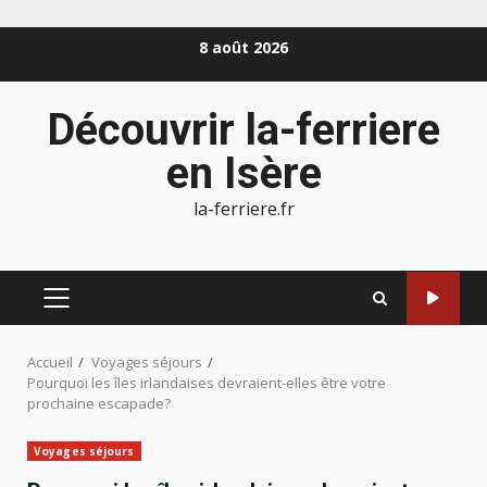
Aller
8 août 2026
au
contenu
Découvrir la-ferriere
en Isère
la-ferriere.fr
MENU
PRINCIPAL
Accueil
Voyages séjours
Pourquoi les îles irlandaises devraient-elles être votre
prochaine escapade?
Voyages séjours