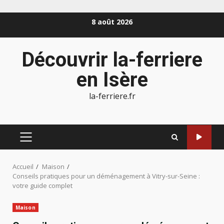
Aller
8 août 2026
au
contenu
Découvrir la-ferriere
en Isère
la-ferriere.fr
MENU
PRINCIPAL
Accueil
Maison
Conseils pratiques pour un déménagement à Vitry-sur-Seine :
votre guide complet
Maison