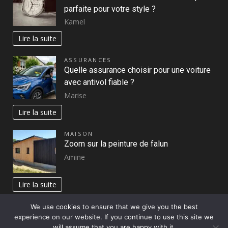
parfaite pour votre style ?
Kamel
Lire la suite
ASSURANCES
Quelle assurance choisir pour une voiture
avec antivol fiable ?
Marise
Lire la suite
MAISON
Zoom sur la peinture de falun
Amine
Lire la suite
We use cookies to ensure that we give you the best
experience on our website. If you continue to use this site we
Copyright © All rights reserved.
|
DarkNews
par AF
will assume that you are happy with it.