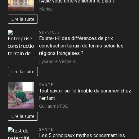
l’Asie vous émerveilleront le plus ?
Marise
Lire la suite
SERVICES
Existe-t-il des différences de prix
construction terrain de tennis selon les
régions françaises ?
Lysandre Vesperal
Lire la suite
SANTÉ
Tout savoir sur le trouble du sommeil chez
l’enfant
GuillaumeTBC
Lire la suite
SANTÉ
Les 5 principaux mythes concernant les