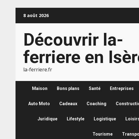
Aller
8 août 2026
au
contenu
Découvrir la-
ferriere en Isè
la-ferriere.fr
Maison
Bons plans
Santé
Entreprises
Auto Moto
Cadeaux
Coaching
Constructi
Juridique
Lifestyle
Logistique
Loisir
Tourisme
Transpo