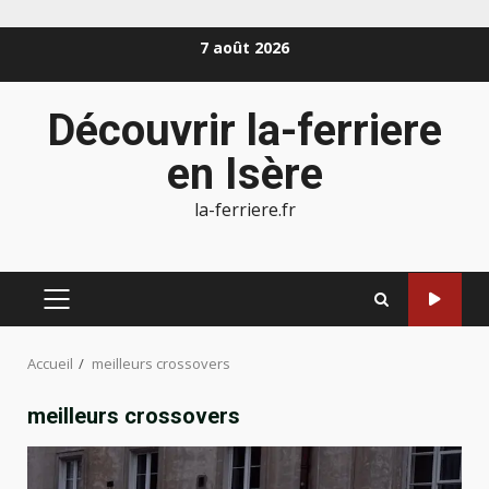
Aller
7 août 2026
au
contenu
Découvrir la-ferriere
en Isère
la-ferriere.fr
MENU
PRINCIPAL
Accueil
meilleurs crossovers
meilleurs crossovers