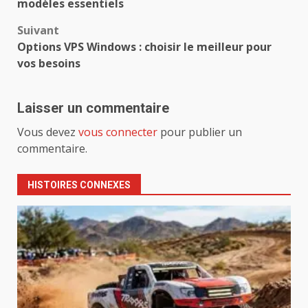
d’article
modèles essentiels
Suivant
Options VPS Windows : choisir le meilleur pour
vos besoins
Laisser un commentaire
Vous devez
vous connecter
pour publier un
commentaire.
HISTOIRES CONNEXES