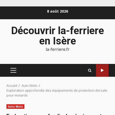
Aller
8 août 2026
au
contenu
Découvrir la-ferriere
en Isère
la-ferriere.fr
MENU
PRINCIPAL
Accueil
Auto Moto
Exploration approfondie des équipements de protection dorsale
pour motards
Auto Moto