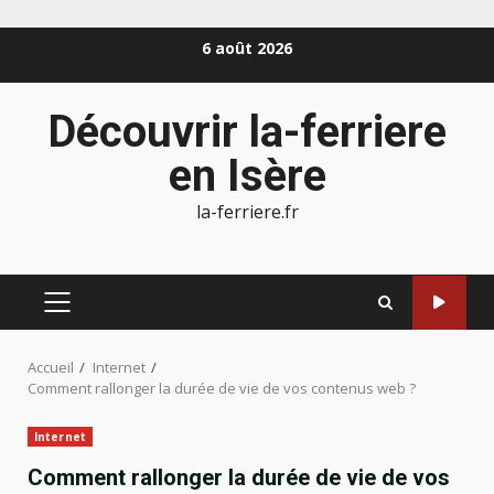
Aller
6 août 2026
au
contenu
Découvrir la-ferriere
en Isère
la-ferriere.fr
MENU
PRINCIPAL
Accueil
Internet
Comment rallonger la durée de vie de vos contenus web ?
Internet
Comment rallonger la durée de vie de vos