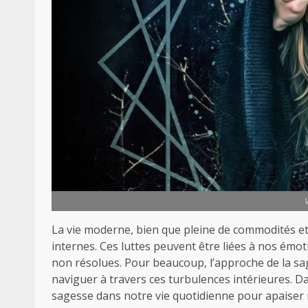
La vie moderne, bien que pleine de commodités et
internes. Ces luttes peuvent être liées à nos ém
non résolues. Pour beaucoup, l’approche de la sag
naviguer à travers ces turbulences intérieures. D
sagesse dans notre vie quotidienne pour apaiser no