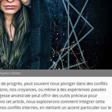
Voyance Nantes
 de progrès, peut souvent nous plonger dans des conflits
otions, nos croyances, ou même à des expériences passées
esse ancestrale peut offrir des outils précieux pour
ans cet article, nous explorerons comment intégrer cette
s conflits internes, en mettant un accent particulier sur le