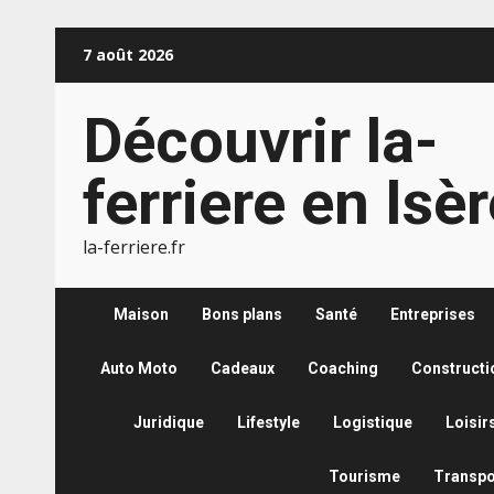
Aller
7 août 2026
au
contenu
Découvrir la-
ferriere en Isè
la-ferriere.fr
Maison
Bons plans
Santé
Entreprises
Auto Moto
Cadeaux
Coaching
Constructi
Juridique
Lifestyle
Logistique
Loisir
Tourisme
Transpo