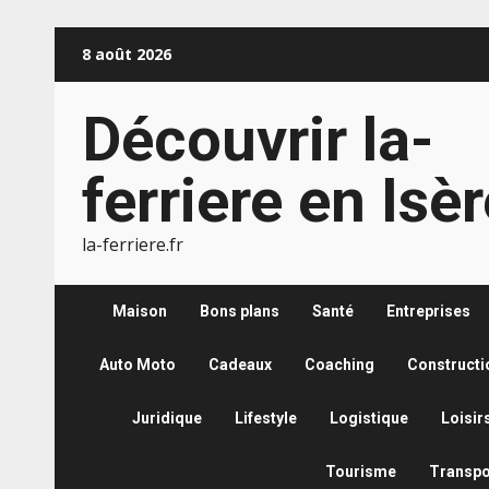
Aller
8 août 2026
au
contenu
Découvrir la-
ferriere en Isè
la-ferriere.fr
Maison
Bons plans
Santé
Entreprises
Auto Moto
Cadeaux
Coaching
Constructi
Juridique
Lifestyle
Logistique
Loisir
Tourisme
Transpo