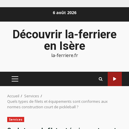
Aller
6 août 2026
au
contenu
Découvrir la-ferriere
en Isère
la-ferriere.fr
MENU
PRINCIPAL
Accueil
Services
Quels types de filets et équipements sont conformes aux
normes construction court de pickleball ?
Services