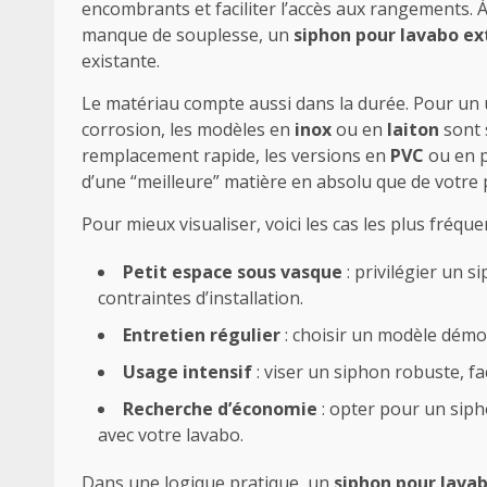
encombrants et faciliter l’accès aux rangements. À l
manque de souplesse, un
siphon pour lavabo ex
existante.
Le matériau compte aussi dans la durée. Pour un u
corrosion, les modèles en
inox
ou en
laiton
sont 
remplacement rapide, les versions en
PVC
ou en p
d’une “meilleure” matière en absolu que de votre pr
Pour mieux visualiser, voici les cas les plus fréquen
Petit espace sous vasque
: privilégier un s
contraintes d’installation.
Entretien régulier
: choisir un modèle démon
Usage intensif
: viser un siphon robuste, fa
Recherche d’économie
: opter pour un siph
avec votre lavabo.
Dans une logique pratique, un
siphon pour lava