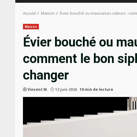
Accueil
Maison
Évier bouché ou mauvaises odeurs : comm
Maison
Évier bouché ou ma
comment le bon siph
changer
Vincent M.
12 juin 2026
10 min de lecture