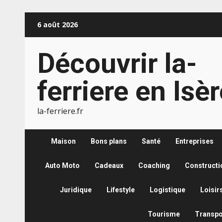
Aller
6 août 2026
au
contenu
Découvrir la-
ferriere en Isè
la-ferriere.fr
Maison
Bons plans
Santé
Entreprises
Auto Moto
Cadeaux
Coaching
Constructi
Juridique
Lifestyle
Logistique
Loisir
Tourisme
Transpo