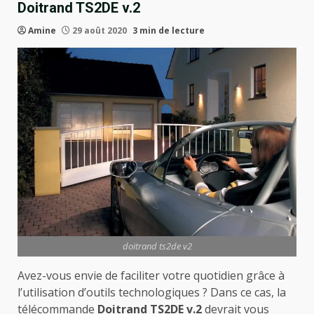
Doitrand TS2DE v.2
Amine
29 août 2020
3 min de lecture
doitrand ts2de v2
Avez-vous envie de faciliter votre quotidien grâce à
l’utilisation d’outils technologiques ? Dans ce cas, la
télécommande
Doitrand TS2DE v.2
devrait vous