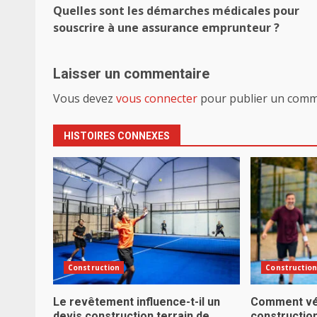
Quelles sont les démarches médicales pour
d’article
souscrire à une assurance emprunteur ?
Laisser un commentaire
Vous devez
vous connecter
pour publier un comm
HISTOIRES CONNEXES
Construction
Constructio
Le revêtement influence-t-il un
Comment véri
devis construction terrain de
construction