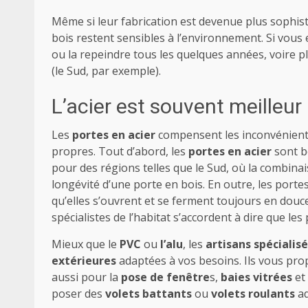
Même si leur fabrication est devenue plus sophisti
bois restent sensibles à l’environnement. Si vous 
ou la repeindre tous les quelques années, voire p
(le Sud, par exemple).
L’acier est souvent meilleur
Les
portes en acier
compensent les inconvénients
propres. Tout d’abord, les
portes en acier
sont b
pour des régions telles que le Sud, où la combinais
longévité d’une porte en bois. En outre, les portes 
qu’elles s’ouvrent et se ferment toujours en douce
spécialistes de l’habitat s’accordent à dire que les
Mieux que le
PVC
ou
l’alu
, les
artisans spécialis
extérieures
adaptées à vos besoins. Ils vous pr
aussi pour la
pose de fenêtre
s,
baies vitrées
et
poser des
volets battants
ou
volets roulants
ad