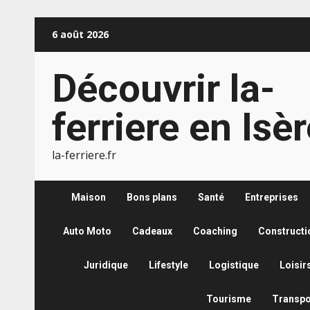
Aller
6 août 2026
au
contenu
Découvrir la-
ferriere en Isè
la-ferriere.fr
Maison
Bons plans
Santé
Entreprises
Auto Moto
Cadeaux
Coaching
Constructi
Juridique
Lifestyle
Logistique
Loisir
Tourisme
Transpo