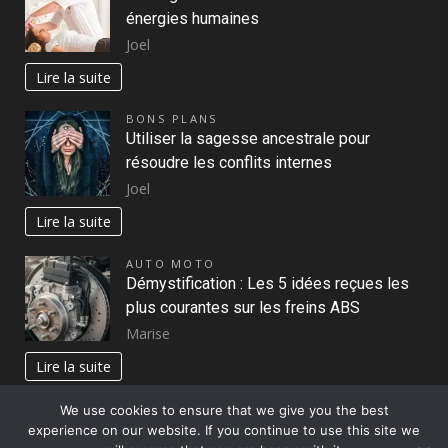
énergies humaines
Joel
Lire la suite
BONS PLANS
Utiliser la sagesse ancestrale pour
résoudre les conflits internes
Joel
Lire la suite
AUTO MOTO
Démystification : Les 5 idées reçues les
plus courantes sur les freins ABS
Marise
Lire la suite
We use cookies to ensure that we give you the best
experience on our website. If you continue to use this site we
Copyright © All rights reserved.
|
DarkNews
par AF