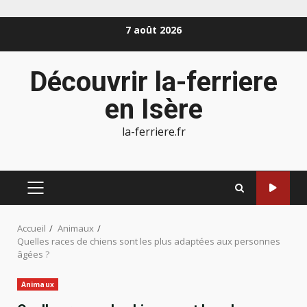
Aller
7 août 2026
au
contenu
Découvrir la-ferriere
en Isère
la-ferriere.fr
MENU
PRINCIPAL
Accueil
Animaux
Quelles races de chiens sont les plus adaptées aux personnes
âgées ?
Animaux