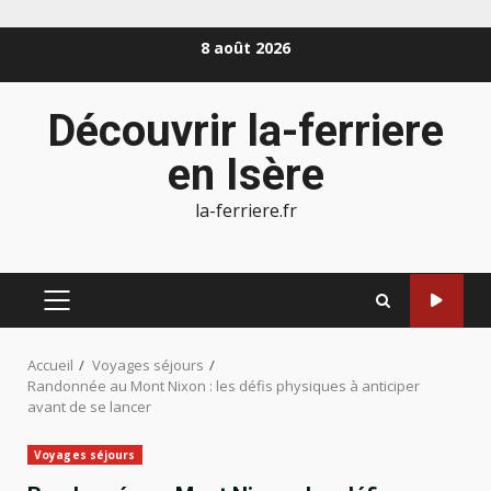
Aller
8 août 2026
au
contenu
Découvrir la-ferriere
en Isère
la-ferriere.fr
MENU
PRINCIPAL
Accueil
Voyages séjours
Randonnée au Mont Nixon : les défis physiques à anticiper
avant de se lancer
Voyages séjours