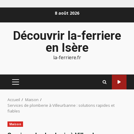
Aller
8 août 2026
au
contenu
Découvrir la-ferriere
en Isère
la-ferriere.fr
MENU
PRINCIPAL
Accueil
Maison
Services de plomberie à Villeurbanne : solutions rapides et
fiables
Maison