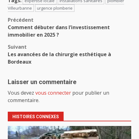
Tags:
expertise locale
installations sanitaires
plombier
Villeurbanne
urgence plomberie
Navigation
Précédent
Comment débuter dans l’investissement
d’article
immobilier en 2025 ?
Suivant
Les avancées de la chirurgie esthétique à
Bordeaux
Laisser un commentaire
Vous devez
vous connecter
pour publier un
commentaire.
HISTOIRES CONNEXES