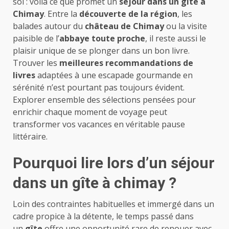
soi : voilà ce que promet un
séjour dans un gîte à
Chimay
. Entre la
découverte de la région
, les
balades autour du
château de Chimay
ou la visite
paisible de l’
abbaye toute proche
, il reste aussi le
plaisir unique de se plonger dans un bon livre.
Trouver les
meilleures recommandations de
livres
adaptées à une escapade gourmande en
sérénité n’est pourtant pas toujours évident.
Explorer ensemble des sélections pensées pour
enrichir chaque moment de voyage peut
transformer vos vacances en véritable pause
littéraire.
Pourquoi lire lors d’un séjour
dans un gîte à chimay ?
Loin des contraintes habituelles et immergé dans un
cadre propice à la détente, le temps passé dans
un
gîte
offre une opportunité rare de renouer avec