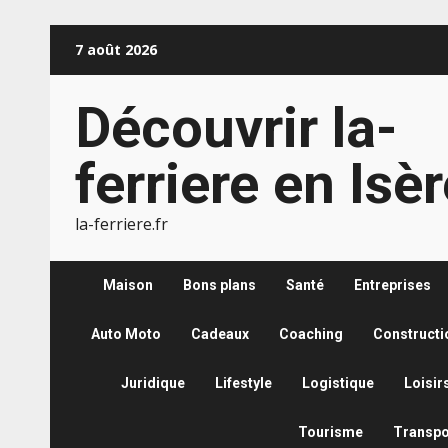
Aller
7 août 2026
au
contenu
Découvrir la-
ferriere en Isè
la-ferriere.fr
Maison
Bons plans
Santé
Entreprises
Auto Moto
Cadeaux
Coaching
Constructi
Juridique
Lifestyle
Logistique
Loisir
Tourisme
Transpo