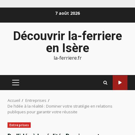
Aller
7 août 2026
au
contenu
Découvrir la-ferriere
en Isère
la-ferriere.fr
MENU
PRINCIPAL
Accueil
Entreprises
De l’idée à la réalité : Dominer votre stratégie en relations
publiques pour garantir votre réussite
Entreprises