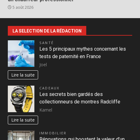
5 août 2026
LA SELECTION DE LA RÉDACTION
SANTÉ
Les 5 principaux mythes concernant les
tests de paternité en France
Joel
Lire la suite
CADEAUX
Les secrets bien gardés des
collectionneurs de montres Radcliffe
Kamel
Lire la suite
IMMOBILIER
Rénovations qui boostent la valeur d’un