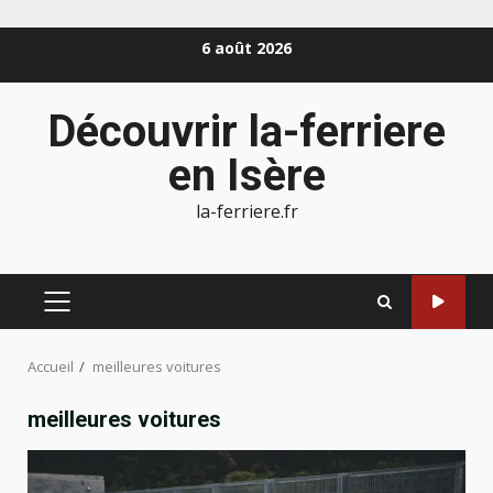
Aller
6 août 2026
au
contenu
Découvrir la-ferriere
en Isère
la-ferriere.fr
MENU
PRINCIPAL
Accueil
meilleures voitures
meilleures voitures