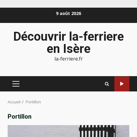
Aller
9 août 2026
au
contenu
Découvrir la-ferriere
en Isère
la-ferriere.fr
MENU
PRINCIPAL
Accueil
Portillon
Portillon