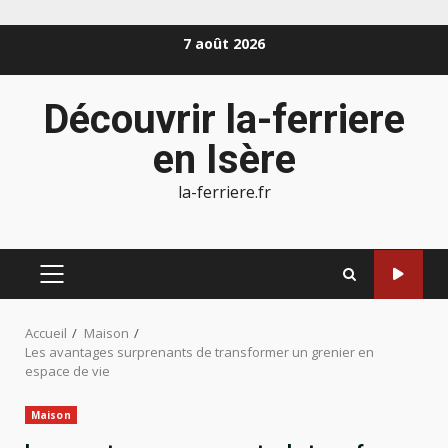
Aller
7 août 2026
au
contenu
Découvrir la-ferriere
en Isère
la-ferriere.fr
MENU
PRINCIPAL
Accueil
Maison
Les avantages surprenants de transformer un grenier en
espace de vie
Maison