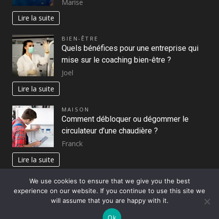
Marise
Lire la suite
BIEN-ÊTRE
Quels bénéfices pour une entreprise qui
mise sur le coaching bien-être ?
Joel
Lire la suite
MAISON
Comment débloquer ou dégommer le
circulateur d’une chaudière ?
Franck
Lire la suite
We use cookies to ensure that we give you the best
experience on our website. If you continue to use this site we
Copyright © All rights reserved.
|
DarkNews
par AF
will assume that you are happy with it.
themes
Ok