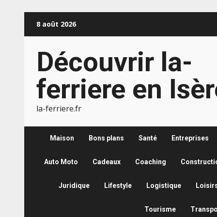
Aller
8 août 2026
au
contenu
Découvrir la-
ferriere en Isè
la-ferriere.fr
Maison
Bons plans
Santé
Entreprises
Auto Moto
Cadeaux
Coaching
Constructi
Juridique
Lifestyle
Logistique
Loisir
Tourisme
Transpo