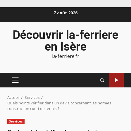
Aller
7 août 2026
au
contenu
Découvrir la-ferriere
en Isère
la-ferriere.fr
MENU
PRINCIPAL
Accueil
Services
Quels points vérifier dans un devis concernant les normes
construction court de tennis ?
Services