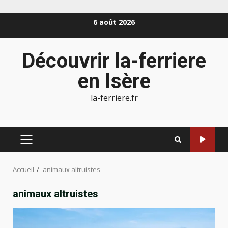
Aller
6 août 2026
au
contenu
Découvrir la-ferriere
en Isère
la-ferriere.fr
MENU
PRINCIPAL
Accueil
animaux altruistes
animaux altruistes