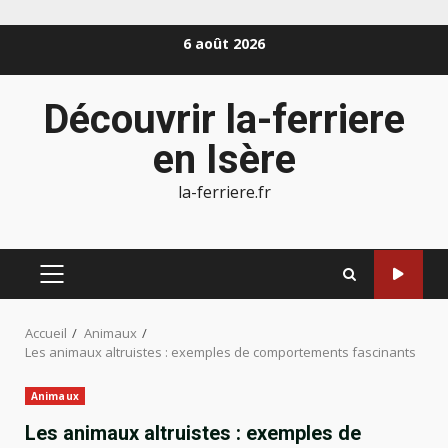
Aller
6 août 2026
au
contenu
Découvrir la-ferriere
en Isère
la-ferriere.fr
MENU
PRINCIPAL
Accueil
Animaux
Les animaux altruistes : exemples de comportements fascinants
Animaux
Les animaux altruistes : exemples de