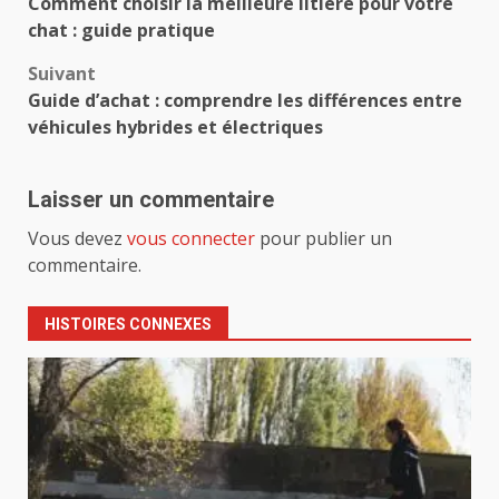
Comment choisir la meilleure litière pour votre
d’article
chat : guide pratique
Suivant
Guide d’achat : comprendre les différences entre
véhicules hybrides et électriques
Laisser un commentaire
Vous devez
vous connecter
pour publier un
commentaire.
HISTOIRES CONNEXES