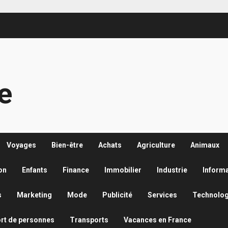
re
Voyages
Bien-être
Achats
Agriculture
Animaux
on
Enfants
Finance
Immobilier
Industrie
Inform
s
Marketing
Mode
Publicité
Services
Technolog
rt de personnes
Transports
Vacances en France