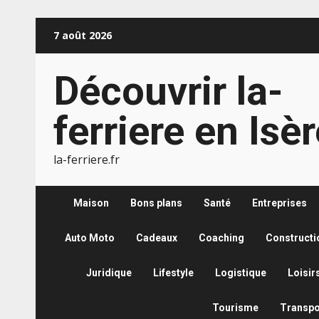
Aller
7 août 2026
au
contenu
Découvrir la-
ferriere en Isè
la-ferriere.fr
Maison
Bons plans
Santé
Entreprises
Auto Moto
Cadeaux
Coaching
Constructi
Juridique
Lifestyle
Logistique
Loisir
Tourisme
Transpo