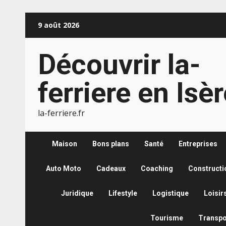
Aller
9 août 2026
au
contenu
Découvrir la-
ferriere en Isè
la-ferriere.fr
Maison
Bons plans
Santé
Entreprises
Auto Moto
Cadeaux
Coaching
Constructi
Juridique
Lifestyle
Logistique
Loisir
Tourisme
Transpo