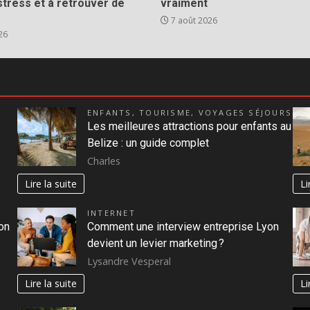
stress et à retrouver de
vraiment
7 août 2026
26
ENFANTS
,
TOURISME
,
VOYAGES SÉJOURS
Les meilleures attractions pour enfants au
Belize : un guide complet
Charles
Lire la suite
Li
INTERNET
ion
Comment une interview entreprise Lyon
devient un levier marketing ?
Lysandre Vesperal
Lire la suite
Li