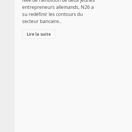
Née de l’ambition de deux jeunes
entrepreneurs allemands, N26 a
su redéfinir les contours du
secteur bancaire...
Lire la suite