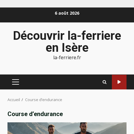
Aller
6 août 2026
au
contenu
Découvrir la-ferriere
en Isère
la-ferriere.fr
MENU
PRINCIPAL
Accueil
Course d’endurance
Course d’endurance